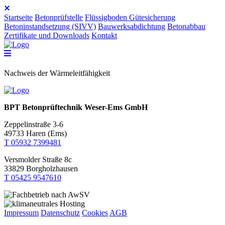
Startseite
Betonprüfstelle
Flüssigboden Gütesicherung
Betoninstandsetzung (SIVV)
Bauwerksabdichtung
Betonabbau
Zertifikate und Downloads
Kontakt
Nachweis der Wärmeleitfähigkeit
BPT Betonprüftechnik Weser-Ems GmbH
Zeppelinstraße 3-6
49733 Haren (Ems)
T 05932 7399481
Versmolder Straße 8c
33829 Borgholzhausen
T 05425 9547610
Impressum
Datenschutz
Cookies
AGB