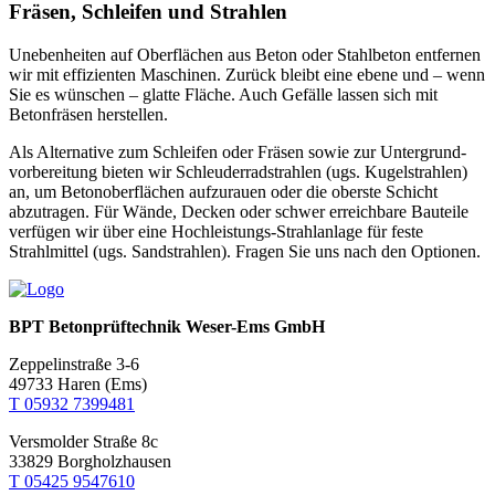
Fräsen, Schleifen und Strahlen
Unebenheiten auf Oberflächen aus Beton oder Stahl­beton entfernen
wir mit effizienten Maschinen. Zurück bleibt eine ebene und – wenn
Sie es wünschen – glatte Fläche. Auch Gefälle lassen sich mit
Betonfräsen herstellen.
Als Alternative zum Schleifen oder Fräsen sowie zur Untergrund­
vorbereitung bieten wir Schleuder­rad­strahlen (ugs. Kugelstrahlen)
an, um Beton­oberflächen aufzu­rauen oder die oberste Schicht
abzutragen. Für Wände, Decken oder schwer erreichbare Bauteile
verfügen wir über eine Hoch­leistungs-Strahlanlage für feste
Strahlmittel (ugs. Sandstrahlen). Fragen Sie uns nach den Optionen.
BPT Betonprüftechnik Weser-Ems GmbH
Zeppelinstraße 3-6
49733 Haren (Ems)
T 05932 7399481
Versmolder Straße 8c
33829 Borgholzhausen
T 05425 9547610