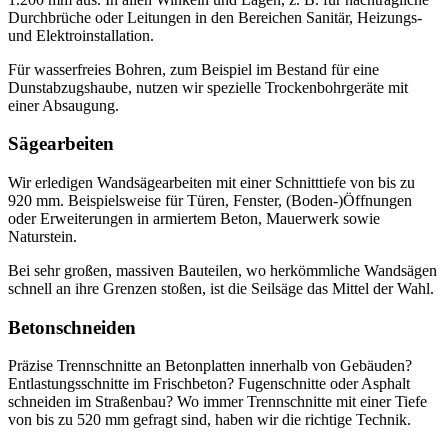
Durchbrüche oder Leitungen in den Bereichen Sanitär, Heizungs-
und Elektroinstallation.
Für wasserfreies Bohren, zum Beispiel im Bestand für eine
Dunstabzugs­haube, nutzen wir spezielle Trocken­bohrgeräte mit
einer Absaugung.
Sägearbeiten
Wir erledigen Wand­säge­arbeiten mit einer Schnitttiefe von bis zu
920 mm. Beispielsweise für Türen, Fenster, (Boden-)Öffnungen
oder Erweiterungen in armiertem Beton, Mauerwerk sowie
Naturstein.
Bei sehr großen, massiven Bauteilen, wo herkömmliche Wandsägen
schnell an ihre Grenzen stoßen, ist die Seilsäge das Mittel der Wahl.
Betonschneiden
Präzise Trennschnitte an Betonplatten innerhalb von Gebäuden?
Entlastungsschnitte im Frischbeton? Fugenschnitte oder Asphalt
schneiden im Straßenbau? Wo immer Trennschnitte mit einer Tiefe
von bis zu 520 mm gefragt sind, haben wir die richtige Technik.