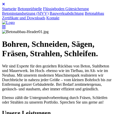
Startseite
Betonprüfstelle
Flüssigboden Gütesicherung
Betoninstandsetzung (SIVV)
Bauwerksabdichtung
Betonabbau
Zertifikate und Downloads
Kontakt
Bohren, Schneiden, Sägen,
Fräsen, Strahlen, Schleifen.
Wir sind Experte für den gezielten Rückbau von Beton, Stahlbeton
und Mauerwerk. Im Hoch- ebenso wie im Tiefbau, im Alt- wie im
Neubau. Mit unserem modernen Maschinenpark realisieren wir
Durchbrüche in nahezu jeder Größe – vom kleinen Bohrloch bis zur
Entfernung ganzer Gebäudeteile. Bei Bedarf zentimetergenau,
geräusch- und staubarm, aber immer effizient und gründlich.
Ebenso zählt die Untergrund­vorbereitung durch Fräsen, Schleifen
oder Strahlen zu unserem Portfolio. Sprechen Sie uns gerne an!
Unsere Leistungen